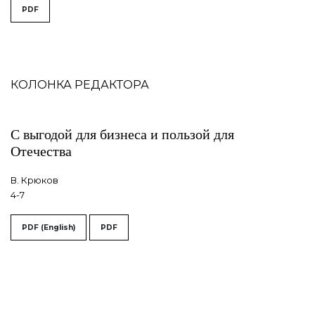
##issue.tableOfContents##
PDF
Содержание
КОЛОНКА РЕДАКТОРА
С выгодой для бизнеса и пользой для
Отечества
В. Крюков
4-7
PDF (English)
PDF