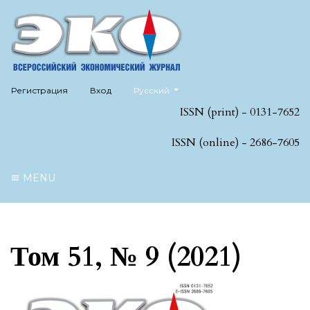
##plugins.themes.healthSciences.language
Регистрация
Вход
Русский
ISSN (print) - 0131-7652
ISSN (online) - 2686-7605
MENU
Том 51, № 9 (2021)