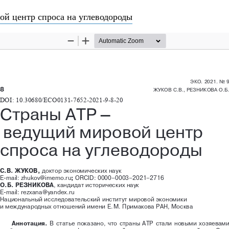
татье
й центр спроса на углеводороды