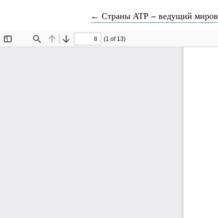
Вернуться к Подробностям о с
←
Страны АТР – ведущий мирово