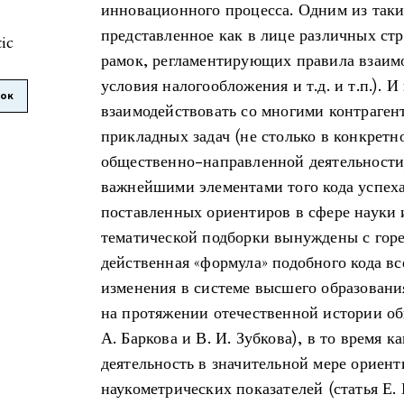
инновационного процесса. Одним из таких
представленное как в лице различных стр
tic
рамок, регламентирующих правила взаимо
условия налогообложения и т.д. и т.п.). 
лок
взаимодействовать со многими контраген
прикладных задач (не столько в конкретно
общественно-направленной деятельности)
важнейшими элементами того кода успеха
поставленных ориентиров в сфере науки
тематической подборки вынуждены с горе
действенная «формула» подобного кода в
изменения в системе высшего образовани
на протяжении отечественной истории об
А. Баркова и В. И. Зубкова), в то время 
деятельность в значительной мере ориент
наукометрических показателей (статья Е. 