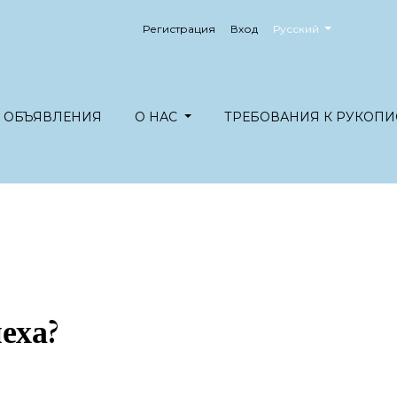
##plugins.themes.healt
Регистрация
Вход
Русский
ОБЪЯВЛЕНИЯ
О НАС
ТРЕБОВАНИЯ К РУКОПИ
еха?