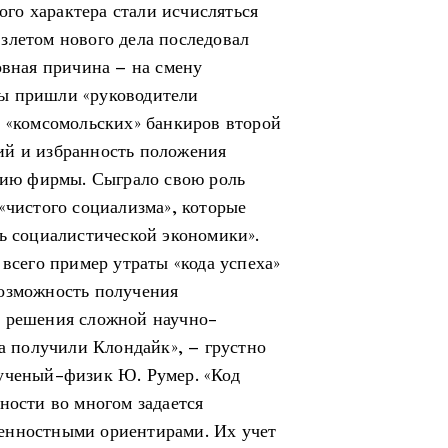
го характера стали исчисляться
злетом нового дела последовал
овная причина – на смену
ы пришли «руководители
и «комсомольских» банкиров второй
ий и избранность положения
ытию фирмы. Сыграло свою роль
«чистого социализма», которые
ть социалистической экономики».
 всего пример утраты «кода успеха»
возможность получения
е решения сложной научно-
 а получили Клондайк», – грустно
 ученый-физик Ю. Румер. «Код
ности во многом задается
енностными ориентирами. Их учет