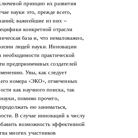
ключевой принцип их развития
чае науки это, прежде всего,
ваний; важнейшие из них –
пецифики конкретной отрасли
ическая база и, что немаловажно,
 жизни людей науки. Инновации
в необходимости практической
сти предприимчивых создателей
именению. Увы, как следует
щего номера «ЭКО», отмеченных
ости как научного поиска, так
 науки, помимо прочего,
 продолжать ею заниматься,
ности. В случае инноваций к числу
обавить возможность эффективной
тва многих участников