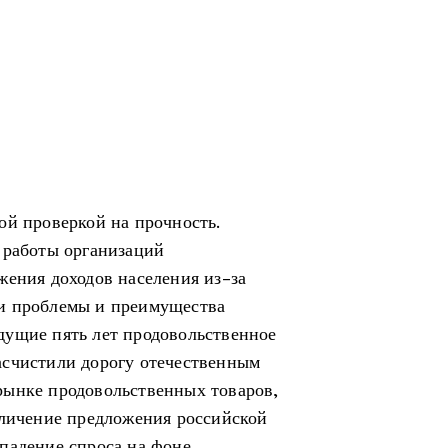
ой проверкой на прочность.
 работы организаций
жения доходов населения из-за
и проблемы и преимущества
дущие пять лет продовольственное
асчистили дорогу отечественным
рынке продовольственных товаров,
еличение предложения российской
падение спроса на фоне