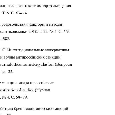
лдинги» в контексте импортозамещения
 Т. 5. С. 63–74.
 продовольствия: факторы и методы
лы экономики.2018. Т. 22. № 4. С. 563–
3–582.
М. С. Институциональные альтернативы
ой волны антироссийских санкций
 JournalofEconomicRegulation (Вопросы
. 23–35.
е санкции запада и российские
nstitutionalstudies (Журнал
 № 4. С. 58–79.
ебитель: бремя экономических санкций