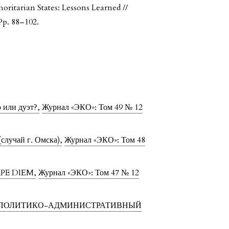
ritarian States: Lessons Learned //
Pp. 88–102.
о или дуэт?
,
Журнал «ЭКО»: Том 49 № 12
случай г. Омска)
,
Журнал «ЭКО»: Том 48
PE DIЕM
,
Журнал «ЭКО»: Том 47 № 12
И ПОЛИТИКО-АДМИНИСТРАТИВНЫЙ