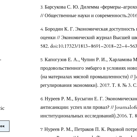
Барсукова С. Ю. Дилемма «фермеры-агрохо
// Общественные науки и современность.2016.
Бородин К. Г. Экономическая доступность
оценки // Экономический журнал Высшей шко
582. doi:10.17323/1813–8691–2018–22–4–56
.
Капогузов Е. А., Чупин Р. И., Харламова 
продовольственного эмбарго в условиях нов
(на материалах мясной промышленности) //
регулирования экономики). 2017. Т. 8. № 3. С
Нуреев Р. М., Бусыгин Е. Г. Экономически
антисанкции: успех или провал? // Journalofi
tic
институциональных исследований).2016. Т. 8.
лок
Нуреев Р. М., Петраков П. К. Рядовой потр