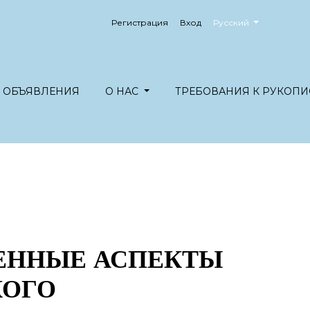
##plugins.themes.healt
Регистрация
Вход
Русский
ОБЪЯВЛЕНИЯ
О НАС
ТРЕБОВАНИЯ К РУКОПИ
ЕННЫЕ АСПЕКТЫ
КОГО