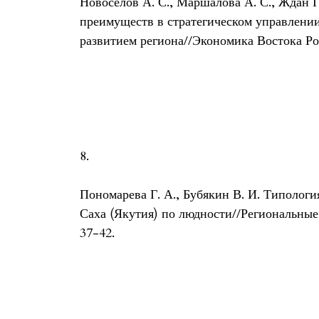
Новоселов А. С., Маршалова А. С., Ждан 
преимуществ в стратегическом управлени
развитием региона//Экономика Востока Росс
8.
Пономарева Г. А., Бубякин В. И. Типолог
Саха (Якутия) по людности//Региональные и
37-42.