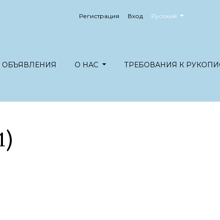
##plugins.themes.healt
Регистрация
Вход
Русский
ОБЪЯВЛЕНИЯ
О НАС
ТРЕБОВАНИЯ К РУКОПИ
1)