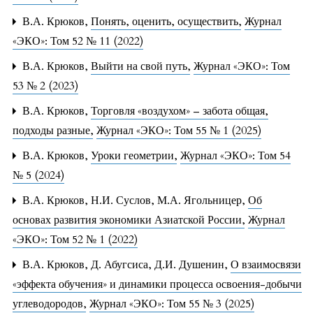
В.А. Крюков,
Понять, оценить, осуществить
,
Журнал
«ЭКО»: Том 52 № 11 (2022)
В.А. Крюков,
Выйти на свой путь
,
Журнал «ЭКО»: Том
53 № 2 (2023)
В.А. Крюков,
Торговля «воздухом» – забота общая,
подходы разные
,
Журнал «ЭКО»: Том 55 № 1 (2025)
В.А. Крюков,
Уроки геометрии
,
Журнал «ЭКО»: Том 54
№ 5 (2024)
В.А. Крюков, Н.И. Суслов, М.А. Ягольницер,
Об
основах развития экономики Азиатской России
,
Журнал
«ЭКО»: Том 52 № 1 (2022)
В.А. Крюков, Д. Абугсиса, Д.И. Душенин,
О взаимосвязи
«эффекта обучения» и динамики процесса освоения-добычи
углеводородов
,
Журнал «ЭКО»: Том 55 № 3 (2025)