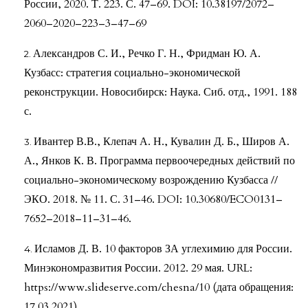
России, 2020. Т. 223. С. 47–69. DOI: 10.38197/2072–
2060–2020–223–3–47–69
Александров С. И., Речко Г. Н., Фридман Ю. А.
Кузбасс: стратегия социально-экономической
реконструкции. Новосибирск: Наука. Сиб. отд., 1991. 188
с.
Ивантер В.В., Клепач А. Н., Кувалин Д. Б., Широв А.
А., Янков К. В. Программа первоочередных действий по
социально-экономическому возрождению Кузбасса //
ЭКО. 2018. № 11. С. 31–46. DOI: 10.30680/ECO0131–
7652–2018–11–31–46.
Исламов Д. В. 10 факторов ЗА углехимию для России.
Минэкономразвития России. 2012. 29 мая. URL:
https://www.slideserve.com/chesna/10 (дата обращения:
17.03.2021).