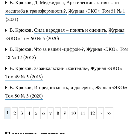
В. Крюков, Д. Меджидова,
Арктические активы – от
масштаба к трансформности?
,
Журнал «ЭКО»: Том 51 № 1
(2021)
В. Крюков,
Сила народная – понять и оценить
,
Журнал
«ЭКО»: Том 50 № 5 (2020)
В. Крюков,
Что за нашей «цифрой»?
,
Журнал «ЭКО»: Том
48 № 12 (2018)
В. Крюков,
Забайкальский «коктейль»
,
Журнал «ЭКО»:
Том 49 № 5 (2019)
В. Крюков,
И предписывать, и доверять
,
Журнал «ЭКО»:
Том 50 № 3 (2020)
1
2
3
4
5
6
7
8
9
10
11
12
>
>>