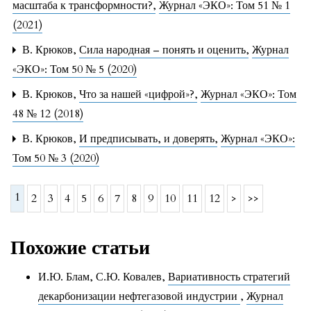
масштаба к трансформности?
,
Журнал «ЭКО»: Том 51 № 1
(2021)
В. Крюков,
Сила народная – понять и оценить
,
Журнал
«ЭКО»: Том 50 № 5 (2020)
В. Крюков,
Что за нашей «цифрой»?
,
Журнал «ЭКО»: Том
48 № 12 (2018)
В. Крюков,
И предписывать, и доверять
,
Журнал «ЭКО»:
Том 50 № 3 (2020)
1
2
3
4
5
6
7
8
9
10
11
12
>
>>
Похожие статьи
И.Ю. Блам, С.Ю. Ковалев,
Вариативность стратегий
декарбонизации нефтегазовой индустрии
,
Журнал