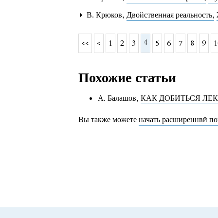
В. Крюков,
Двойственная реальность
,
4
<<
<
1
2
3
5
6
7
8
9
1
Похожие статьи
А. Балашов,
КАК ДОБИТЬСЯ ЛЕ
Вы также можете
начать расширеннвй по