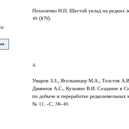
Похиленко Н.П. Шестой уклад на редких зе
49 (879).
tic
лок
4.
Умаров З.З., Ягольницер М.А., Толстов А.В
Даминов А.С., Кузьмин В.И. Создание в 
по добыче и переработке редкоземельных м
№ 11. -С. 38-49.