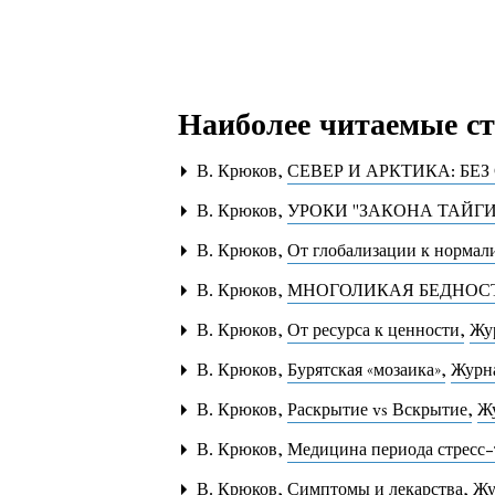
Наиболее читаемые ста
В. Крюков,
СЕВЕР И АРКТИКА: БЕ
В. Крюков,
УРОКИ "ЗАКОНА ТАЙГ
В. Крюков,
От глобализации к норма
В. Крюков,
МНОГОЛИКАЯ БЕДНОС
В. Крюков,
От ресурса к ценности
,
Жу
В. Крюков,
Бурятская «мозаика»
,
Журна
В. Крюков,
Раскрытие vs Вскрытие
,
Жу
В. Крюков,
Медицина периода стресс
В. Крюков,
Симптомы и лекарства
,
Жу