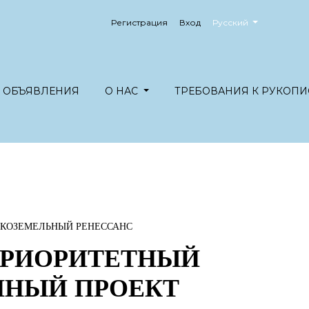
##plugins.themes.healt
Регистрация
Вход
Русский
ОБЪЯВЛЕНИЯ
О НАС
ТРЕБОВАНИЯ К РУКОПИ
ДКОЗЕМЕЛЬНЫЙ РЕНЕССАНС
ПРИОРИТЕТНЫЙ
НЫЙ ПРОЕКТ