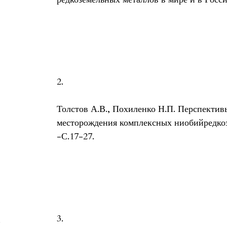
2.
Толстов А.В., Похиленко Н.П. Перспектив
месторождения комплексных ниобийредкоз
-С.17-27.
3.
.