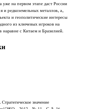
а уже на первом этапе даст России
я и редкоземельных металлов, а,
ъекта и геополитические интересы
одного из ключевых игроков на
 наравне с Китаем и Бразилией.
ки
. Стратегическое значение
и//ЭКО. -2012. -№ 11. -С. 5-16.