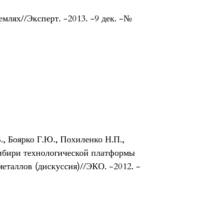
млях//Эксперт. -2013. -9 дек. -№
., Боярко Г.Ю., Похиленко Н.П.,
Сибири технологической платформы
еталлов (дискуссия)//ЭКО. -2012. -