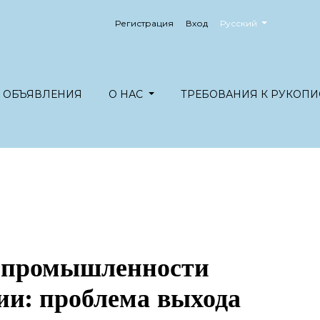
##plugins.themes.healt
Регистрация
Вход
Русский
ОБЪЯВЛЕНИЯ
О НАС
ТРЕБОВАНИЯ К РУКОПИ
й промышленности
ии: проблема выхода