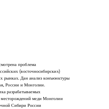
смотрена проблема
оссийских (восточносибирских)
х рынках. Дан анализ конъюнктуры
ая, России и Монголии.
ика разрабатываемых
х месторождений меди Монголии
очной Сибири России