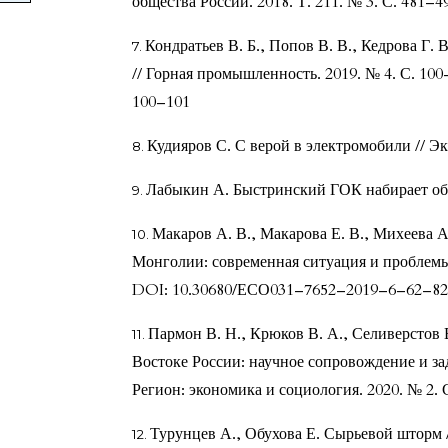
общества России. 2018. Т. 211. № 3. С. 481–4
Кондратьев В. Б., Попов В. В., Кедрова Г.
// Горная промышленность. 2019. № 4. С. 10
100–101
Кудияров С. С верой в электромобили // Эк
Лабыкин А. Быстринский ГОК набирает обор
Макаров А. В., Макарова Е. В., Михеева 
Монголии: современная ситуация и проблемы 
DOI: 10.30680/ЕСО031–7652–2019–6–62–82
Пармон В. Н., Крюков В. А., Селиверстов 
Востоке России: научное сопровождение и за
Регион: экономика и социология. 2020. № 2.
Турунцев А., Обухова Е. Сырьевой шторм /