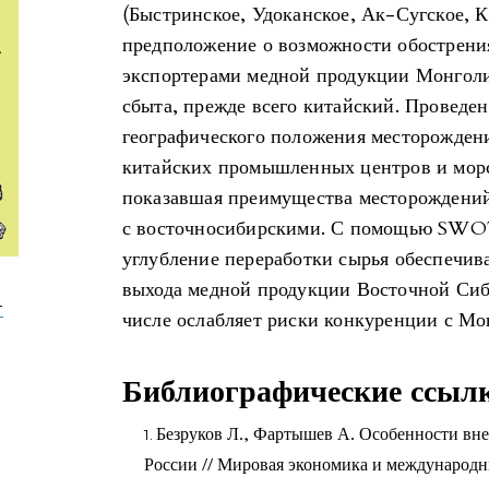
(Быстринское, Удоканское, Ак-Сугское, 
предположение о возможности обострени
экспортерами медной продукции Монголи
сбыта, прежде всего китайский. Проведе
географического положения месторожде
китайских промышленных центров и морс
показавшая преимущества месторождени
с восточносибирскими. С помощью SWOT
углубление переработки сырья обеспечив
выхода медной продукции Восточной Сиб
-
числе ослабляет риски конкуренции с Мо
Библиографические ссыл
Безруков Л., Фартышев А. Особенности вн
России // Мировая экономика и международны