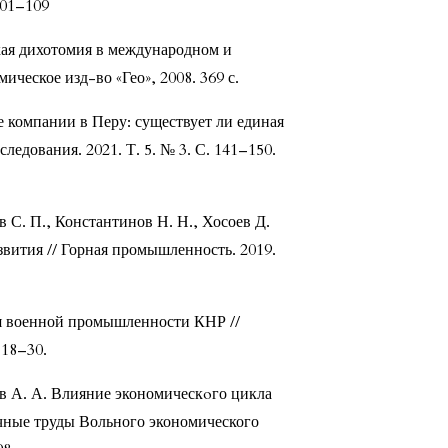
101–109
кая дихотомия в международном и
ческое изд-во «Гео», 2008. 369 с.
 компании в Перу: существует ли единая
ледования. 2021. Т. 5. № 3. С. 141–150.
 С. П., Константинов Н. Н., Хосоев Д.
звития // Горная промышленность. 2019.
я военной промышленности КНР //
 18–30.
ев А. А. Влияние экономическoго цикла
чные труды Вольного экономического