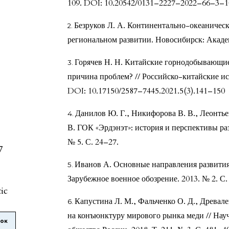
109. DOI: 10.20542/0131–2227–2022–66–3–
Безруков Л. А. Континентально-океаничес
региональном развитии. Новосибирск: Академи
Горячев Н. Н. Китайские горнодобывающие
причина проблем? // Российско-китайские исс
DOI: 10.17150/2587–7445.2021.5(3).141–150
Данилов Ю. Г., Никифорова В. В., Леонтьев
В. ГОК «Эрдэнэт»: история и перспективы ра
№ 5. С. 24–27.
7
Иванов А. Основные направления развити
Зарубежное военное обозрение. 2013. № 2. С.
tic
Капустина Л. М., Фальченко О. Д., Древал
на конъюнктуру мирового рынка меди // Нау
лок