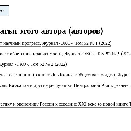
лок
тьи этого автора (авторов)
ет научный прогресс
,
Журнал «ЭКО»: Том 52 № 1 (2022)
осле обретения независимости
,
Журнал «ЭКО»: Том 52 № 5 (202
Журнал «ЭКО»: Том 52 № 2 (2022)
ические санкции (о книге Ли Джонса «Общества в осаде»)
,
Журнал
сля,
Казахстан и другие республики Центральной Азии: разные
тику и экономику России к середине ХХI века (о новой книге Т