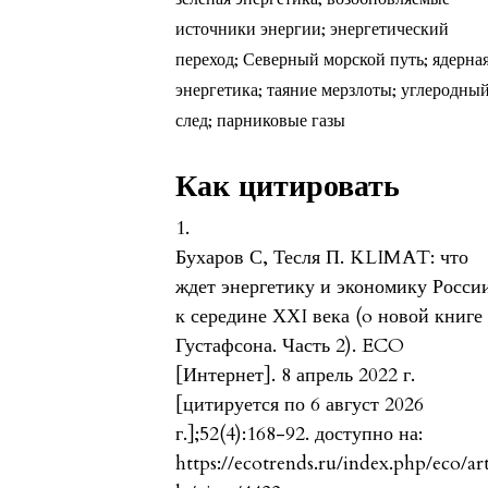
источники энергии; энергетический
переход; Северный морской путь; ядерна
энергетика; таяние мерзлоты; углеродны
след; парниковые газы
Как цитировать
1.
Бухаров С, Тесля П. KLIMAT: что
ждет энергетику и экономику Росси
к середине ХХI века (o новой книге 
Густафсона. Часть 2). ECO
[Интернет]. 8 апрель 2022 г.
[цитируется по 6 август 2026
г.];52(4):168-92. доступно на:
https://ecotrends.ru/index.php/eco/ar