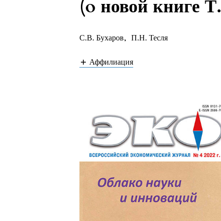
(o новой книге Т
С.В. Бухаров
,
П.Н. Тесля
Аффилиация