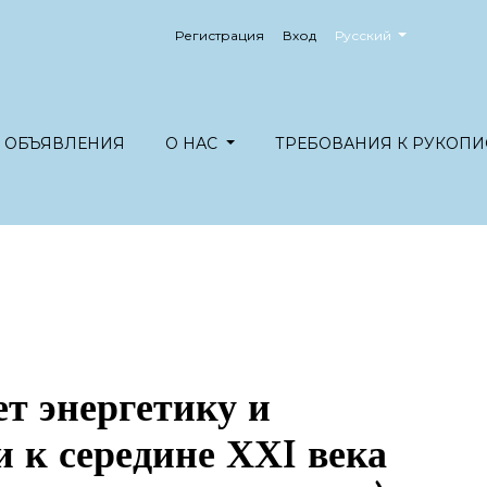
##plugins.themes.healt
Регистрация
Вход
Русский
ОБЪЯВЛЕНИЯ
О НАС
ТРЕБОВАНИЯ К РУКОПИ
т энергетику и
 к середине ХХI века