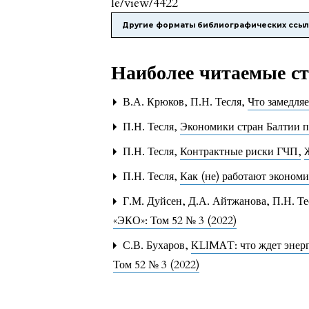
le/view/4422
Другие форматы библиографических ссы
Наиболее читаемые ста
В.А. Крюков, П.Н. Тесля,
Что замедля
П.Н. Тесля,
Экономики стран Балтии п
П.Н. Тесля,
Контрактные риски ГЧП
,
П.Н. Тесля,
Как (не) работают эконом
Г.М. Дуйсен, Д.А. Айтжанова, П.Н. Те
«ЭКО»: Том 52 № 3 (2022)
С.В. Бухаров,
KLIMAT: что ждет энерге
Том 52 № 3 (2022)