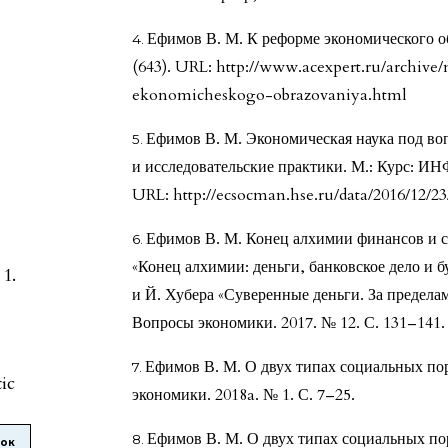
Ефимов В. М. К реформе экономического об
(643). URL: http://www.acexpert.ru/archiv
ekonomicheskogo-obrazovaniya.html
Ефимов В. М. Экономическая наука под во
и исследовательские практики. М.: Курс: И
URL: http://ecsocman.hse.ru/data/2016/12/2
Ефимов В. М. Конец алхимии финансов и с
«Конец алхимии: деньги, банковское дело и 
1.
и Й. Хубера «Суверенные деньги. За пределам
Вопросы экономики. 2017. № 12. С. 131–141.
Ефимов В. М. О двух типах социальных пор
tic
экономики. 2018a. № 1. С. 7–25.
Ефимов В. М. О двух типах социальных пор
лок