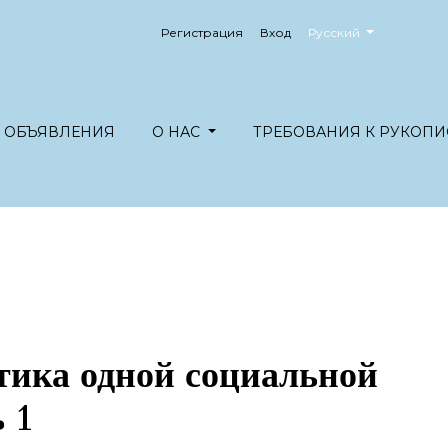
##plugins.themes.healt
Регистрация
Вход
Русский
ОБЪЯВЛЕНИЯ
О НАС
ТРЕБОВАНИЯ К РУКОПИ
тика одной социальной
 1