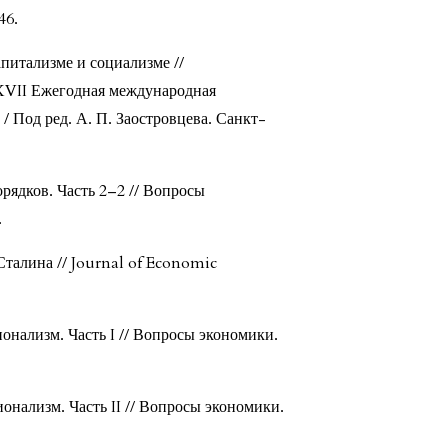
46.
питализме и социализме //
XVII Ежегодная международная
/ Под ред. А. П. Заостровцева. Санкт-
рядков. Часть 2–2 // Вопросы
.
талина // Journal of Economic
нализм. Часть I // Вопросы экономики.
нализм. Часть II // Вопросы экономики.