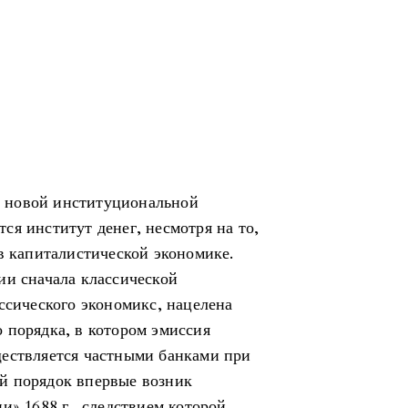
 в новой институциональной
я институт денег, несмотря на то,
в капиталистической экономике.
ии сначала классической
ссического экономикс, нацелена
 порядка, в котором эмиссия
ществляется частными банками при
й порядок впервые возник
и» 1688 г., следствием которой