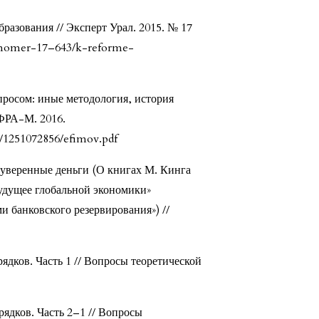
разования // Эксперт Урал. 2015. № 17
e/nomer-17–643/k-reforme-
просом: иные методология, история
НФРА-М. 2016.
3/1251072856/efimov.pdf
уверенные деньги (О книгах М. Кинга
будущее глобальной экономики»
и банковского резервирования») //
ядков. Часть 1 // Вопросы теоретической
ядков. Часть 2–1 // Вопросы