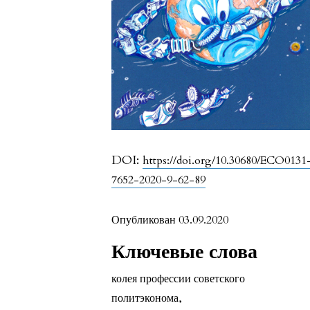
DOI:
https://doi.org/10.30680/ECO0131
7652-2020-9-62-89
Опубликован 03.09.2020
Ключевые слова
колея профессии советского
политэконома
,