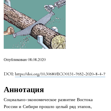
Опубликован 08.08.2020
DOI:
https://doi.org/10.30680/ECO0131-7652-2020-8-4-7
Аннотация
Социально-экономическое развитие Востока России и Сибири прошло целый ряд этапов, значительно отличающихся один от другого. Однако далеко не все из прошлого опыта может быть воспроизведено в современных условиях с учетом изменившихся обстоятельств.На начальном этапе – до середины XIX столетия – доминировала промысловая колонизация обширной территории. На свой страх и риск пассионарии шли «встречь солнцу», в поисках лучшего места для жизни и добычи мягкой рухляди1. Роль государства в экономике на данном этапе ограничивалась выполнением фискальных функций (получение ясака – налога в натуре) и развитием внешней торговли, прежде всего, с Китаем2.Позже пассионарии обратили свой взор на землю и ее недра. Сначала земледелие и скотоводство, а затем и горный промысел во все большей степени стали определять основные занятия сибиряков. Значительному ускорению освоения обширной территории способствовало строительство Великой Сибирской железной дороги3. Это знаменовало переход государства от мер косвенного воздействия к прямому участию в освоении территории: «Второй этап характеризуется притоком в Сибирь гораздо больших переселенческих масс, бурным развитием земледелия, которое оттесняет остальные стимулы колонизации на задний план. Земледелие и отчасти животноводство… становится ведущей осью развития экономики Сибири, делающейся типичной и именно аграрной колонией»4.При этом государство не только сооружало критически важную инфраструктуру, но не менее активно участвовало в определении условий и рамок использования открывающегося природно-ресурсного потенциала: «В стремлении же к возможному сбережению сих земель, следует обставить отчуждение оных известными условиями, которые ограждали бы интересы казны и обеспечивали осмотрительную раздачу земель. С этой стороны было замечено, что соседние Восточной окраине Империи владения Китая заселяются весьма быстро, а благодаря этому Приморская и Амурская области, со своей стороны, нуждаются в возможно густом населении. В виду сего отчуждение казенных земель крупными участками в одни руки не соответствовало бы интересам края»5.Весьма гибкое сочетание прямых и косвенных мер государственной политики обеспечили чрезвычайно быстрый рост и экономики, и уровня жизни в Сибири. «Со времени открытия Сибирской железной дороги и вплоть до самых последних лет, когда распространение сельскохозяйственных орудий и машин сделало гигантский шаг и в коренной России, сельское хозяйство Сибири стояло впереди губерний выхода переселенцев по части употребления усовершенствованных орудий <…> Сложившийся на земельном приволье хозяйственный уклад сибирского крестьянства не мог оставаться незыблемым; постепенно падала естественная производительность почвы, сокращался прежний земельный простор под влиянием нового спроса на землю <…> На протяжении <18>90-х годов в Тобольской губернии было учреждено 33 банка (7 из их в Ишимском уезде)6».В заключительной части данного этапа получают развитие промышленность и производства, связанные с первичной переработкой сельскохозяйственного сырья и продукции горнорудного промысла. Важнейшая их экономическая особенность состояла в широком развитии форм кооперации – в маслоделии, лесном и горнорудном промыслах. В основе кооперации лежало объединение усилий как отдельных предпринимателей, так и создаваемых ими производственных, финансовых и торговых учреждений. Кооперативные структуры отличались не только большей встроенностью в местный экономический ландшафт, но и высокой степенью адаптации к меняющимся рыночным условиям. Государственные инвестиции на развитие собственно экономики обширного края при этом практически отсутствовали.Впечатляющие результаты развития азиатской части страны позволили знаменитому русскому ученому (сибиряку родом из г. Тобольска) Д. И. Менделееву утверждать еще в начале ХХ столетия7: «Основной тенденцией хозяйственного развития страны следует считать неуклонно происходящее смещение хозяйственных центров на восток… И так как на северо-восточном крае России тундры и леса спускаются на более низкие широты, сравнительно с северо-западом, то можно утверждать, что центр поверхности России, способный к расселению, лежит около 56 градуса северной широты и около 46 градусов восточной долготы, т.е. … немного севернее Омска. Можно полагать, что в направлении примерно к этому месту – с уклоном на юг будет в ближайшем десятилетии перемещаться современный центр населенности России…».Несколько позже ученик Д. И. Менделеева, выдающийся сибирский ученый Б. П. Вейнберг формально доказал справедливость этих выводов8.Третий этап был связан с ускоренной индустриализацией и стремительным развитием как промышленности, так и сельского хозяйства в рамках социалистического строительства. Основные движущие силы при этом – «экономия на масштабе», государственные инвестиции (и связанная с ними централизация процессов принятия решений и аккумулирования экономических результатов), а также высокие темпы привлечения трудоспособного населения как из других регионов страны, так и из сибирского села. До начала 1990-х гг., несмотря на все преобразования и лихолетья, сибирские малые города и села являлись основой устойчивости демографической ситуации на Востоке России (статья С. В. Соболевой, Н. Е. Смирновой, О. В. Чудаевой).В силу географических, экономических, стратегических масштабов Сибири (в каких бы границах мы ее не рассматривали), если она начинает тормозить, а тем более дрейфовать, развитие России высокими темпами просто невозможно. На протяжении всего прошлого столетия данное утверждение было справедливым – Сибирь развивалась ускоренными темпами, и они, в свою очередь, определяли темпы развития и экономики, и социальной сферы страны в целом. Увы, с началом XXI века в связи с проведением «радиальных» экономических преобразований, континент Сибирь перешел от целенаправленного движения в заданном направлении к дрейфу – «по воле ветра и волн».На современном этапе Сибирь стала не только терять темпы развития, но и устойчиво переходить в разряд аутсайдеров экономического развития страны (статья Ю. С. Ершова и О. В. Тарасовой). Одна из причин этого – отсутствие тех механизмов адаптации, которые были созданы и реализованы на начальном этапе развития промышленности в Сибири. Сформированные в 1990-е годы подходы к организации и функционированию ведущих отраслей экономики Сибири никак не учитывают и не принимают во внимание «гнет расстояний» (и фактора времени). По этой причине последствия гиперинфляции в сочетании с централизацией финансово-экономических результатов за пределами Сибири не замедлили сказаться самым катастрофическим образом. Как итог, население и Сибири и Востока России стало сокращаться. В самом начале 2020 г. были опубликованы данные Росстата о динамике населения в стране. Сибирские регионы (Омская и Кемеровская области и Алтайский край) оказались в числе «лидеров» по темпам убыли населения.Среди основных особенностей современного этапа социально-экономической жизни (не развития) Сибири можно отметить следующие.1. Ориентацию на локальные (в рамках отдельных субъектов Федерации) проекты и решения.2. Отсутствие проектов, направленных на объединение усилий регионов Сибири, с целью обеспечения синергетического эффекта от их взаимодействия и кооперации (таких, например, как специализированное машиностроение для горнорудного, лесного, аграрного секторов экономики макрорегиона; развитие лесоперерабатывающей промышленности для нужд домостроения и проч. и проч.).3. Неучет особенностей и характера внутреннего рынка Сибири – его потенциала для создания, развития и повышения конкурентоспособности экономики макрорегиона в целом.4. Непроработанность практических вопросов рамок и форм адресной поддержки кооперационных связей и интеграции усилий производителей как продукции, так и услуг самого различного характера (в форме обеспечения целевых форм финансовой поддержки и научно-технического сопровождения в рамках всей цепочки взаимосвязей участников того или иного процесса) (статья З.Б.-Д. Дондокова).5. Нерешенность вопросов координации и адресного сопровождения со стороны макрорегионального уровня вопросов реализации межрегиональных проектов.6. Исключение науки и местного экспертного сообщества из процесса обсуждения, сопровождения и обеспечения реализации проектных решений.Устойчивое и поступательное развитие – например, в рамках мегапроекта «Русский ковчег» (статья А. Н. Клепача и Н. Н. Михеевой) возможно лишь на основе качественно нового подхода. В его основе – многие из тех наработок, которые ранее были успешно апробированы сибиряками. Важнейший его ресурс – кооперация и доверие, ориентация на сбалансированное социально-экономическое развитие Сибири в целом (при взаимном дополнении экономик отдельных регионов и различных уровней пространственной иерархии экономики всего макрорегиона – от агломераций до малых городов и сельских поселений).Надеемся, представление на страницах «ЭКО» злободневных проблем и вопросов социально-экономического развития Сибири будет способствовать консолидации усилий специалистов, экспертов и всех заинтересованных читателей в поиске и реализации путей выхода мегарегиона из затянувшегося дрейфа. Пришло время развития по ясному и определенному маршруту.-----------------------------------------1 Буцинский П. Н. Заселение Сибири и быт ее первых насельников. М.: Вече. 2012. 320 с.2 Фауст К. Великий торговый путь от Петербурга до Пекина. История российско-китайских отношений в XVIII–XIX веках. М.: Центрполиграф. 2019. 447 с.3 Сибирь и Великая Сибирская железная дорога//Министерство финансов. Департаментторговли и мануфактур. Изд. 2 -е. Испр. и доп. С.- Петербург: Типография И. А. Ефрона.1896. 283 с.4 Покшишевский В. В. Заселение Сибири (историко-географические очерки)//Подред. В. А. Кротова. Иркутск: Иркутское областное государственное издательство.1951. 208 с. [С. 201].5 Приложение № 13 О мерах, принимавшихся правительством к развитию частногоземлевладения в Сибири, с. 97–123 [С. 120]. Прибавление к Всеподданнейшему докладуМинистра земледелия и государствен