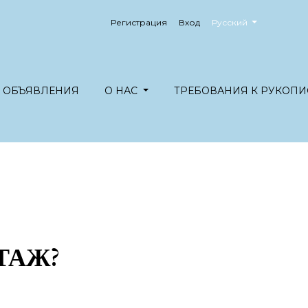
##plugins.themes.healt
Регистрация
Вход
Русский
ОБЪЯВЛЕНИЯ
О НАС
ТРЕБОВАНИЯ К РУКОПИ
ТАЖ?