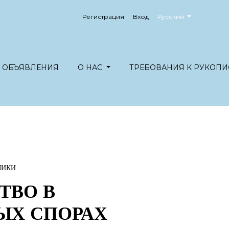
##plugins.themes.healt
Регистрация
Вход
Русский
ОБЪЯВЛЕНИЯ
О НАС
ТРЕБОВАНИЯ К РУКОПИ
МИКИ
ТВО В
ЫХ СПОРАХ