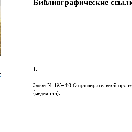
Библиографические ссыл
1.
-
Закон № 193-ФЗ О примирительной процед
(медиации).