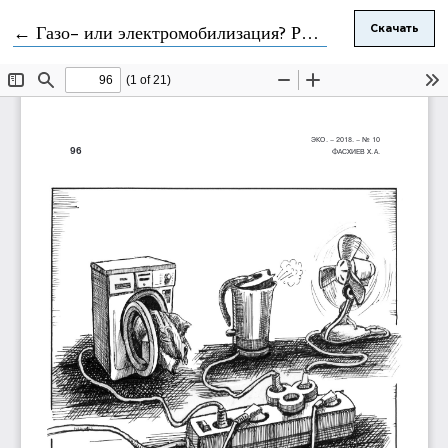
Вернуться к Подробностям о статье
←
Газо- или электромобилизация? Россия на обочине прогресса
Скачать