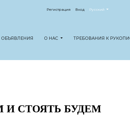
##plugins.themes.healt
Регистрация
Вход
Русский
ОБЪЯВЛЕНИЯ
О НАС
ТРЕБОВАНИЯ К РУКОПИ
 И СТОЯТЬ БУДЕМ