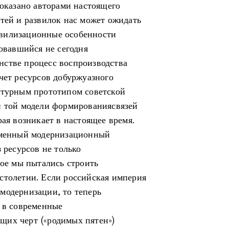
показано авторами настоящего
стей и развилок нас может ожидать
ивилизационные особенности
ровавшийся не сегодня
нстве процесс воспроизводства
чет ресурсов добуржуазного
ктурным прототипом советской
й той модели формированиясвязей
рая возникает в настоящее время.
ременный модернизационный
 ресурсов не только
рое мы пытались строить
столетии. Если российская империя
модернизации, то теперь
д в современные
щих черт («родимых пятен»)