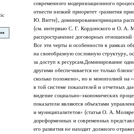
современного модернизационного процес
отнести низкий приоритет «развития при
tic
Ю. Витте), доминированиепринципа расп
(см. интервью С. Г. Кордонского и О. А. 
лок
распространение договорных отношений (н
Все эти черты и особенности в рамках о
на своеобразную сословную структуру, 
за доступ к ресурсам.Доминирование одн
другими обеспечивается не только близос
сколько положено», но и монополией на 
в той системе показателей и отчетных да
видение социально-экономических процес
показатели являются объектами управлен
и муниципалитетов» (статья О. А. Моляр
дореформенных и современных представл
его развития не находит должного отраже