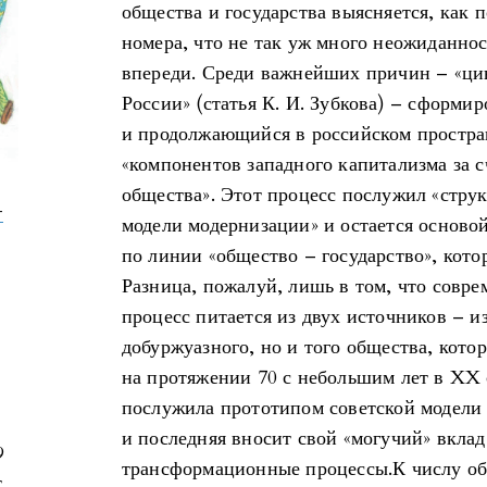
общества и государства выясняется, как 
номера, что не так уж много неожиданно
впереди. Среди важнейших причин – «ц
России» (статья К. И. Зубкова) – сформи
и продолжающийся в российском простра
«компонентов западного капитализма за с
общества». Этот процесс послужил «стру
-
модели модернизации» и остается осново
по линии «общество – государство», кото
Разница, пожалуй, лишь в том, что сов
процесс питается из двух источников – из
добуржуазного, но и того общества, кото
на протяжении 70 с небольшим лет в XX 
послужила прототипом советской модели 
и последняя вносит свой «могучий» вкла
9
трансформационные процессы.К числу об
т