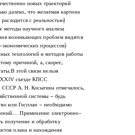
ачественно новых траекторий
ько далеко, что желаемая картина
 расходится с реальностью)
е методы научного анализа
ния возникающих проблем видятся
о-экономических процессов)
ных технологий и методов работы
тому причиной, а, скорее,
таты.В этой связи нельзя
а XXIV съезде КПСС
в СССР А. Н. Косыгина отмечалось,
зяйственной системы – будь
тво или Госплан – необходимо
шений… Применение электронно-
ь получение и обработку
антов плана и нахождения