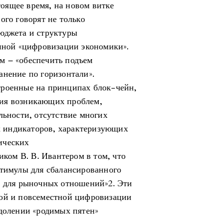
оящее время, на новом витке
ого говорят не только
юджета и структуры
енной «цифровизации экономики».
м – «обеспечить подъем
анение по горизонтали».
троенные на принципах блок-чейн,
ия возникающих проблем,
льности, отсутствие многих
 индикаторов, характеризующих
ических
иком В. В. Ивантером в том, что
стимулы для сбалансированного
о для рыночных отношений»2. Эти
кой и повсеместной цифровизации
одолении «родимых пятен»