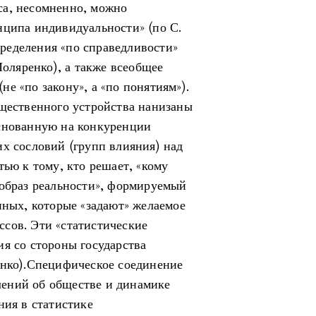
са, несомненно, можно
нципа индивидуальности» (по С.
ределения «по справедливости»
Моляренко), а также всеобщее
е «по закону», а «по понятиям»).
бщественного устройства нанизаны
основанную на конкуренции
их сословий (групп влияния) над
тью к тому, кто решает, «кому
«образ реальности», формируемый
нных, которые «задают» желаемое
сов. Эти «статистические
ия со стороны государства
енко).Специфическое соединение
ений об обществе и динамике
ния в статистике