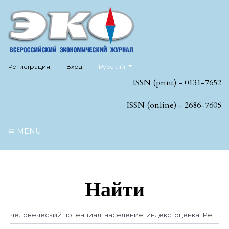
##plugins.themes.healthSciences.language
Регистрация
Вход
Русский
ISSN (print) - 0131-7652
ISSN (online) - 2686-7605
MENU
Найти