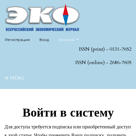
##plugins.themes.healthSciences.language
Регистрация
Вход
Русский
ISSN (print) - 0131-7652
ISSN (online) - 2686-7605
MENU
Войти в систему
Для доступа требуется подписка или приобретенный доступ
к этой статье. Чтобы проверить Вашу подписку, получить