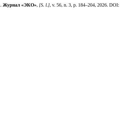
ы.
Журнал «ЭКО»
,
[S. l.]
, v. 56, n. 3, p. 184–204, 2026. DOI: