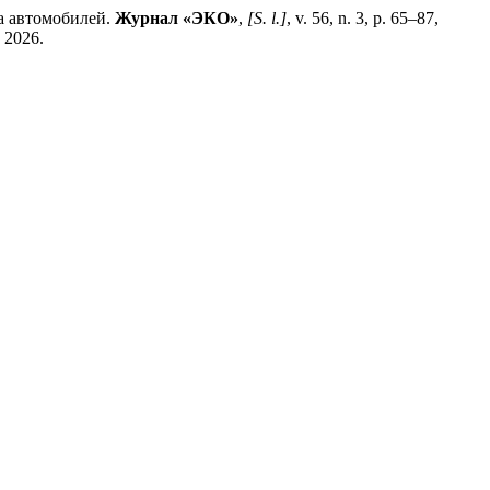
а автомобилей.
Журнал «ЭКО»
,
[S. l.]
, v. 56, n. 3, p. 65–87,
 2026.