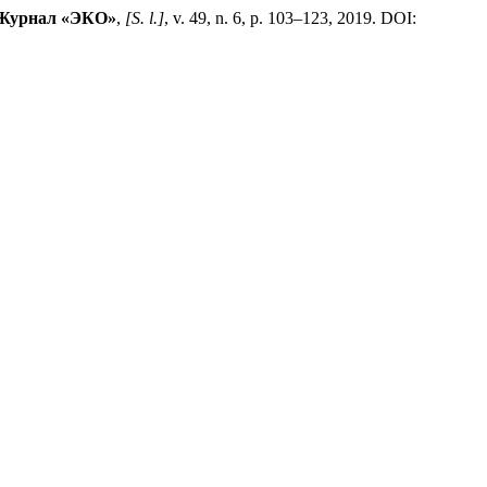
Журнал «ЭКО»
,
[S. l.]
, v. 49, n. 6, p. 103–123, 2019. DOI: