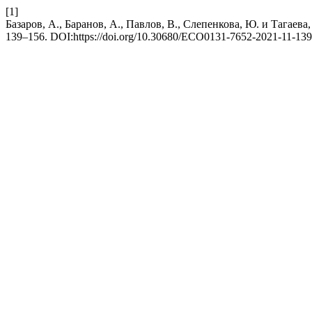
[1]
Базаров, А., Баранов, А., Павлов, В., Слепенкова, Ю. и Тагае
139–156. DOI:https://doi.org/10.30680/ECO0131-7652-2021-11-139