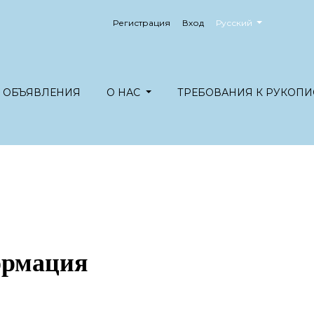
##plugins.themes.healt
Регистрация
Вход
Русский
ОБЪЯВЛЕНИЯ
О НАС
ТРЕБОВАНИЯ К РУКОПИ
ормация