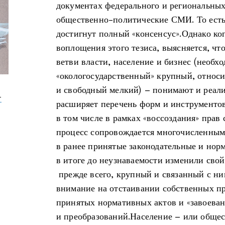
документах федерального и региональных
общественно-политические СМИ. То есть 
достигнут полный «консенсус».Однако ког
воплощения этого тезиса, выясняется, чт
ветви власти, население и бизнес (необх
«окологосударственный» крупный, относ
и свободный мелкий) – понимают и реали
-
расширяет перечень форм и инструментов
в том числе в рамках «воссоздания» прав
процесс сопровождается многочисленны
в ранее принятые законодательные и нор
в итоге до неузнаваемости изменили сво
прежде всего, крупный и связанный с ни
внимание на отстаивании собственных п
принятых нормативных актов и «завоева
и преобразований.Население – или общес