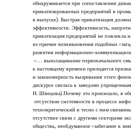
обнаруживается при сопоставлении дина
приватизированных предприятий в промы
в выпуске). Быстрая приватизация должна
эффективности. Эффективность, напротив
приватизация предприятий не повлекла и
из причин возникновения подобных «заг
развития информационно-коммуникацион
«… выхолащивание первоначального смы
к настоящему времени приходится признат
и закономерность вызревания этого фен
дискурсе свелась к заведомо упрощенным 
Н. Швецова).Почему это произошло, в общ
отсутствие системности в процессе инфо
технократический и тесно с ним связанны
отсутствие связи с другими секторами э
общества, необдуманное «забегание к зи