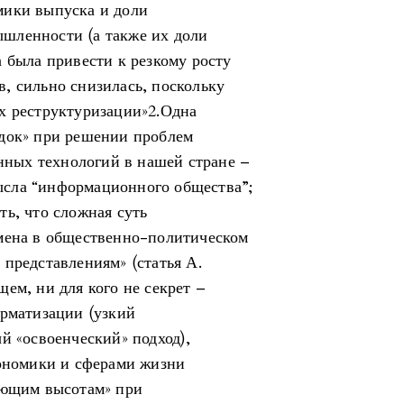
мики выпуска и доли
шленности (а также их доли
 была привести к резкому росту
, сильно снизилась, поскольку
х реструктуризации»2.Одна
адок» при решении проблем
ных технологий в нашей стране –
сла “информационного общества”;
ь, что сложная суть
омена в общественно-политическом
представлениям» (статья А.
ем, ни для кого не секрет –
рматизации (узкий
й «освоенческий» подход),
кономики и сферами жизни
яющим высотам» при