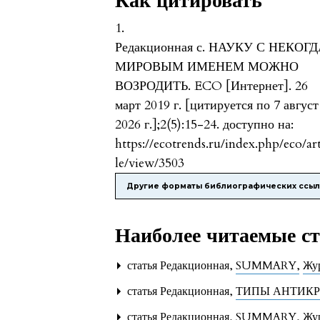
Как цитировать
1.
Редакционная с. НАУКУ С НЕКОГ
МИРОВЫМ ИМЕНЕМ МОЖНО
ВОЗРОДИТЬ. ECO [Интернет]. 26
март 2019 г. [цитируется по 7 август
2026 г.];2(5):15-24. доступно на:
https://ecotrends.ru/index.php/eco/ar
le/view/3503
Другие форматы библиографических ссы
Наиболее читаемые ста
статья Редакционная,
SUMMARY
,
Жур
статья Редакционная,
ТИПЫ АНТИК
статья Редакционная,
SUMMARY
,
Жур