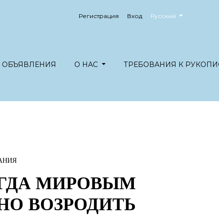
##plugins.themes.healt
Регистрация
Вход
Русский
ОБЪЯВЛЕНИЯ
О НАС
ТРЕБОВАНИЯ К РУКОПИ
АНИЯ
ОГДА МИРОВЫМ
О ВОЗРОДИТЬ