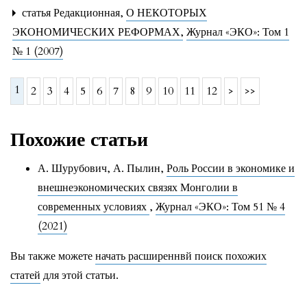
статья Редакционная,
О НЕКОТОРЫХ
ЭКОНОМИЧЕСКИХ РЕФОРМАХ
,
Журнал «ЭКО»: Том 1
№ 1 (2007)
1
2
3
4
5
6
7
8
9
10
11
12
>
>>
Похожие статьи
А. Шурубович, А. Пылин,
Роль России в экономике и
внешнеэкономических связях Монголии в
современных условиях
,
Журнал «ЭКО»: Том 51 № 4
(2021)
Вы также можете
начать расширеннвй поиск похожих
статей
для этой статьи.