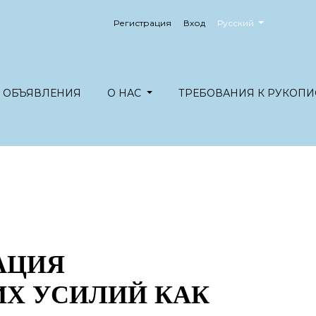
##plugins.themes.healt
Регистрация
Вход
Русский
ОБЪЯВЛЕНИЯ
О НАС
ТРЕБОВАНИЯ К РУКОПИ
АЦИЯ
Х УСИЛИЙ КАК