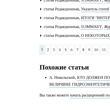
статья Редакционная,
SUMMARY
,
Жур
статья Редакционная,
Указатель статей
статья Редакционная,
ИТОГИ "ИНТЕР
статья Редакционная,
SUMMARY
,
Жур
статья Редакционная,
О НЕКОТОРЫ
1
2
3
4
5
6
7
8
9
10
11
Похожие статьи
А. Никольский,
КТО ДОЛЖЕН ПО
ВЕЛИЧИНЕ ГИДРОЭНЕРГЕТИЧ
Вы также можете
начать расширеннвй по