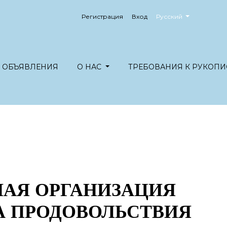
##plugins.themes.healt
Регистрация
Вход
Русский
ОБЪЯВЛЕНИЯ
О НАС
ТРЕБОВАНИЯ К РУКОПИ
АЯ ОРГАНИЗАЦИЯ
А ПРОДОВОЛЬСТВИЯ