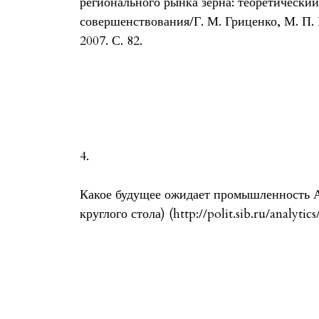
регионального рынка зерна: теоретический
совершенствования/Г. М. Гриценко, М. П. 
2007. С. 82.
4.
Какое будущее ожидает промышленность А
круглого стола) (http://polit.sib.ru/analytic