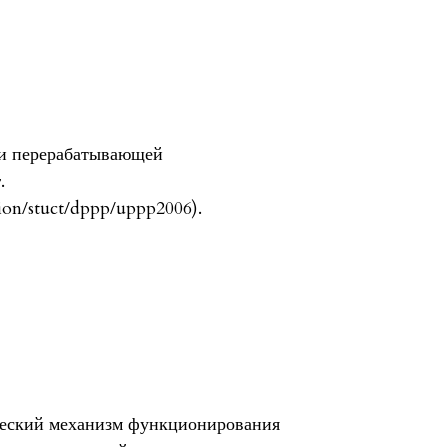
 и перерабатывающей
.
tion/stuct/dppp/uppp2006).
ческий механизм функционирования