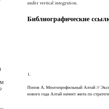
under vertical integration.
Библиографические ссыл
Я
1.
ОМ
Попов А. Многопрофильный Алтай // Экспе
9
нового года Алтай начнет жить по стратег
tic