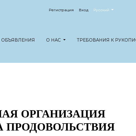
##plugins.themes.healt
Регистрация
Вход
Русский
ОБЪЯВЛЕНИЯ
О НАС
ТРЕБОВАНИЯ К РУКОПИ
АЯ ОРГАНИЗАЦИЯ
А ПРОДОВОЛЬСТВИЯ