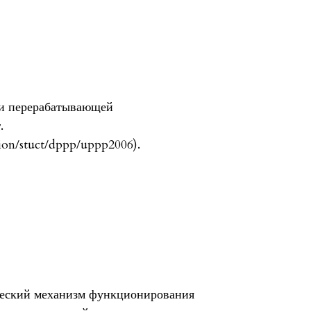
 и перерабатывающей
.
tion/stuct/dppp/uppp2006).
ческий механизм функционирования