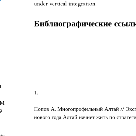
under vertical integration.
Библиографические ссыл
Я
1.
ОМ
Попов А. Многопрофильный Алтай // Экспе
9
нового года Алтай начнет жить по стратег
tic