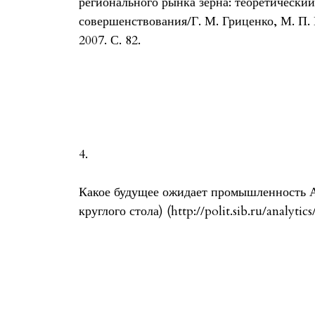
регионального рынка зерна: теоретический
совершенствования/Г. М. Гриценко, М. П. 
2007. С. 82.
4.
Какое будущее ожидает промышленность А
круглого стола) (http://polit.sib.ru/analytic