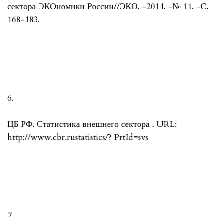
сектора ЭКОномики России//ЭКО. -2014. -№ 11. -С.
168-183.
6.
ЦБ РФ. Статистика внешнего сектора . URL:
http://www.cbr.rustatistics/? PrtId=svs
7.